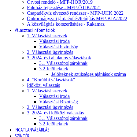
Orvosi rendelő - MFP-HOR/2019
Faluház fejlesztése - MFP-ÖTIK/2021
Csapadékvíz elvezető rendszer - MFP-UHK 2022
Önkormányzati járdaépítés/felújítás MFP-BJA/2022
A közvilágítás korszerűsítése - Rakamaz
Választási információk
1. Választási szervek
Választási iroda
Választási biztottság
2. Választási ügyintézés
3. 2024. évi általános választások
3.1 Választópolgároknak
3.2 Jelölteknek
Jelölteknek szükséges ajánlások száma
4. "Korábbi választások"
Időközi választás
1. Választási szervek
Választási iroda
Választási Bizottság
2. Választási ügyintézés
3. 2024. évi időközi választás
3.1 Választópolgároknak
3.2 Jelölteknek
INGATLANVÁSÁRLÁS
SZÍNTÉR