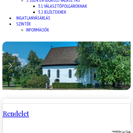
3. 2024. ÉVI IDŐKÖZI VÁLASZTÁS
3.1 VÁLASZTÓPOLGÁROKNAK
3.2 JELÖLTEKNEK
INGATLANVÁSÁRLÁS
SZÍNTÉR
INFORMÁCIÓK
Rendelet