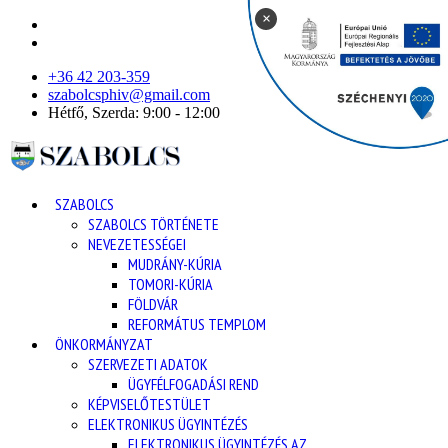
×
+36 42 203-359
szabolcsphiv@gmail.com
Hétfő, Szerda: 9:00 - 12:00
SZABOLCS
SZABOLCS TÖRTÉNETE
NEVEZETESSÉGEI
MUDRÁNY-KÚRIA
TOMORI-KÚRIA
FÖLDVÁR
REFORMÁTUS TEMPLOM
ÖNKORMÁNYZAT
SZERVEZETI ADATOK
ÜGYFÉLFOGADÁSI REND
KÉPVISELŐTESTÜLET
ELEKTRONIKUS ÜGYINTÉZÉS
ELEKTRONIKUS ÜGYINTÉZÉS AZ