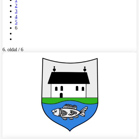
2
3
4
5
6
6. oldal / 6