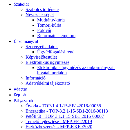
Szabolcs
Szabolcs története
Nevezetességei
Mudrány-kúria
Tomori-kúria
Földvár
Református templom
Önkormányzat
Szervezeti adatok
Ügyfélfogadási rend
Képviselőtestület
Elektronikus ügyintézés
Elektronikus ügyintézés az önkormányzati
hivatali portálon
Információ
Adatvédelmi tájékoztató
Adattár
Kép-tár
Pályázatok
Óvoda - TOP-1.4.1-15-SB1-2016-00058
Energetika - TOP-3.2.1-15-SB1-2016-00113
Petőfi út - TOP-3.1.1-15-SB1-2016-00007
Temető fejlesztése - MFP-FFT/2019
Eszközbeszerzés - MFP-KKE /2020