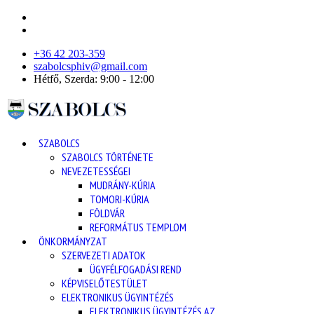
+36 42 203-359
szabolcsphiv@gmail.com
Hétfő, Szerda: 9:00 - 12:00
SZABOLCS
SZABOLCS TÖRTÉNETE
NEVEZETESSÉGEI
MUDRÁNY-KÚRIA
TOMORI-KÚRIA
FÖLDVÁR
REFORMÁTUS TEMPLOM
ÖNKORMÁNYZAT
SZERVEZETI ADATOK
ÜGYFÉLFOGADÁSI REND
KÉPVISELŐTESTÜLET
ELEKTRONIKUS ÜGYINTÉZÉS
ELEKTRONIKUS ÜGYINTÉZÉS AZ