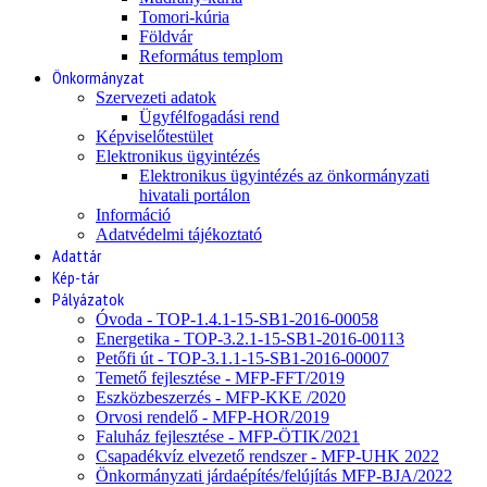
Tomori-kúria
Földvár
Református templom
Önkormányzat
Szervezeti adatok
Ügyfélfogadási rend
Képviselőtestület
Elektronikus ügyintézés
Elektronikus ügyintézés az önkormányzati
hivatali portálon
Információ
Adatvédelmi tájékoztató
Adattár
Kép-tár
Pályázatok
Óvoda - TOP-1.4.1-15-SB1-2016-00058
Energetika - TOP-3.2.1-15-SB1-2016-00113
Petőfi út - TOP-3.1.1-15-SB1-2016-00007
Temető fejlesztése - MFP-FFT/2019
Eszközbeszerzés - MFP-KKE /2020
Orvosi rendelő - MFP-HOR/2019
Faluház fejlesztése - MFP-ÖTIK/2021
Csapadékvíz elvezető rendszer - MFP-UHK 2022
Önkormányzati járdaépítés/felújítás MFP-BJA/2022