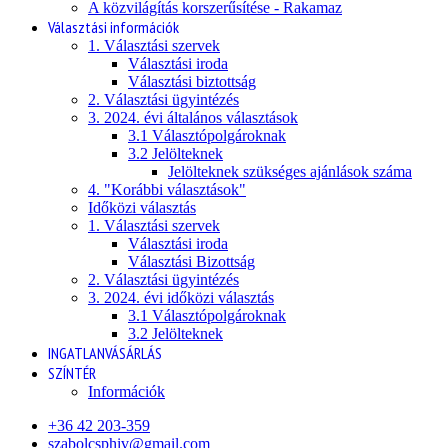
A közvilágítás korszerűsítése - Rakamaz
Választási információk
1. Választási szervek
Választási iroda
Választási biztottság
2. Választási ügyintézés
3. 2024. évi általános választások
3.1 Választópolgároknak
3.2 Jelölteknek
Jelölteknek szükséges ajánlások száma
4. "Korábbi választások"
Időközi választás
1. Választási szervek
Választási iroda
Választási Bizottság
2. Választási ügyintézés
3. 2024. évi időközi választás
3.1 Választópolgároknak
3.2 Jelölteknek
INGATLANVÁSÁRLÁS
SZÍNTÉR
Információk
+36 42 203-359
szabolcsphiv@gmail.com