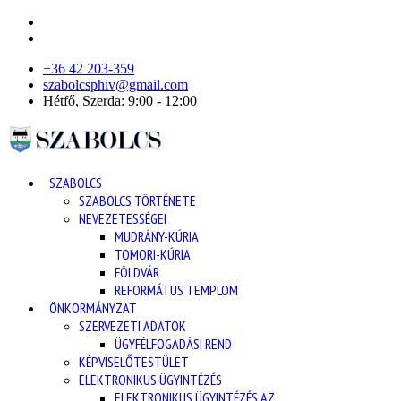
+36 42 203-359
szabolcsphiv@gmail.com
Hétfő, Szerda: 9:00 - 12:00
SZABOLCS
SZABOLCS TÖRTÉNETE
NEVEZETESSÉGEI
MUDRÁNY-KÚRIA
TOMORI-KÚRIA
FÖLDVÁR
REFORMÁTUS TEMPLOM
ÖNKORMÁNYZAT
SZERVEZETI ADATOK
ÜGYFÉLFOGADÁSI REND
KÉPVISELŐTESTÜLET
ELEKTRONIKUS ÜGYINTÉZÉS
ELEKTRONIKUS ÜGYINTÉZÉS AZ