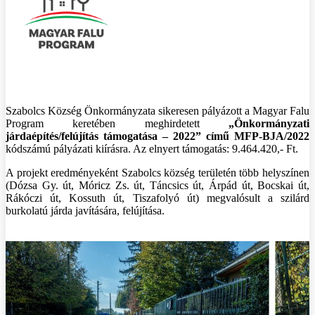
Szabolcs Község Önkormányzata sikeresen pályázott a Magyar Falu
Program keretében meghirdetett
„Önkormányzati
járdaépítés/felújítás támogatása – 2022” című MFP-BJA/2022
kódszámú pályázati kiírásra. Az elnyert támogatás: 9.464.420,- Ft.
A projekt eredményeként Szabolcs község területén több helyszínen
(Dózsa Gy. út, Móricz Zs. út, Táncsics út, Árpád út, Bocskai út,
Rákóczi út, Kossuth út, Tiszafolyó út) megvalósult a szilárd
burkolatú járda javítására, felújítása.