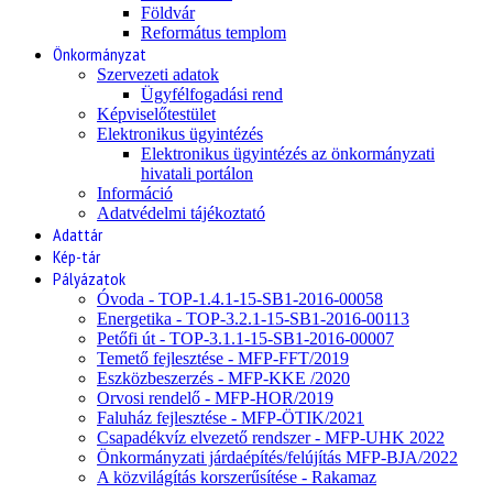
Földvár
Református templom
Önkormányzat
Szervezeti adatok
Ügyfélfogadási rend
Képviselőtestület
Elektronikus ügyintézés
Elektronikus ügyintézés az önkormányzati
hivatali portálon
Információ
Adatvédelmi tájékoztató
Adattár
Kép-tár
Pályázatok
Óvoda - TOP-1.4.1-15-SB1-2016-00058
Energetika - TOP-3.2.1-15-SB1-2016-00113
Petőfi út - TOP-3.1.1-15-SB1-2016-00007
Temető fejlesztése - MFP-FFT/2019
Eszközbeszerzés - MFP-KKE /2020
Orvosi rendelő - MFP-HOR/2019
Faluház fejlesztése - MFP-ÖTIK/2021
Csapadékvíz elvezető rendszer - MFP-UHK 2022
Önkormányzati járdaépítés/felújítás MFP-BJA/2022
A közvilágítás korszerűsítése - Rakamaz