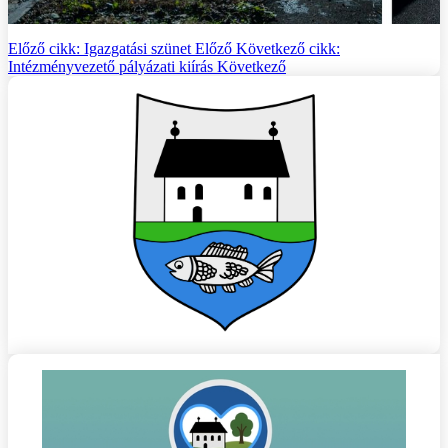
Előző cikk: Igazgatási szünet
Előző
Következő cikk:
Intézményvezető pályázati kiírás
Következő