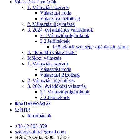
Választási információk
1. Választási szervek
Választási iroda
Választási biztottság
2. Választási ügyintézés
3. 2024. évi általános választások
3.1 Választópolgároknak
3.2 Jelölteknek
Jelölteknek szükséges ajánlások száma
4. "Korábbi választások"
Időközi választás
1. Választási szervek
Választási iroda
Választási Bizottság
2. Választási ügyintézés
3. 2024. évi időközi választás
3.1 Választópolgároknak
3.2 Jelölteknek
INGATLANVÁSÁRLÁS
SZÍNTÉR
Információk
+36 42 203-359
szabolcsphiv@gmail.com
Hétfő, Szerda: 9:00 - 12:00