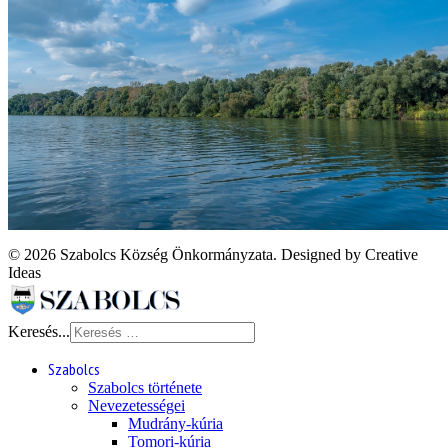
© 2026 Szabolcs Község Önkormányzata. Designed by Creative
Ideas
Keresés...
Szabolcs
Szabolcs története
Nevezetességei
Mudrány-kúria
Tomori-kúria