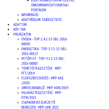
ELEKTRONIKUS ÜGYINTÉZÉS AZ
ÖNKORMÁNYZATI HIVATALI
PORTÁLON
INFORMÁCIÓ
ADATVÉDELMI TÁJÉKOZTATÓ
ADATTÁR
KÉP-TÁR
PÁLYÁZATOK
ÓVODA - TOP-1.4.1-15-SB1-2016-
00058
ENERGETIKA - TOP-3.2.1-15-SB1-
2016-00113
PETŐFI ÚT - TOP-3.1.1-15-SB1-
2016-00007
TEMETŐ FEJLESZTÉSE - MFP-
FFT/2019
ESZKÖZBESZERZÉS - MFP-KKE
/2020
ORVOSI RENDELŐ - MFP-HOR/2019
FALUHÁZ FEJLESZTÉSE - MFP-
ÖTIK/2021
CSAPADÉKVÍZ ELVEZETŐ
RENDSZER - MFP-UHK 2022